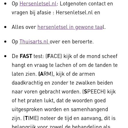
Op
Hersenletsel.nl
: Lotgenoten contact en
vragen bij afasie : Hersenletsel.nl en
Alles over
hersenletsel in gewone taa
l.
Op
Thuisarts.nl
over een beroerte.
De
FAST
test: (
F
ACE) kijk of de mond scheef
hangt en vraag te lachen of om de tanden te
laten zien.
(A
RM), kijk of de armen
daadkrachtig en zonder te zwalken beiden
naar voren gebracht worden. (
S
PEECH) kijk
of het praten lukt, dat de woorden goed
uitgesproken worden en samenhangend
zijn. (
T
IME) noteer de tijd en aanvang, dit is
belangrijk voor zowel de behandeling als