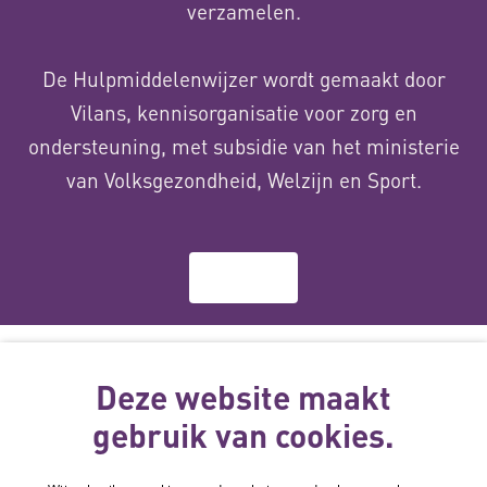
verzamelen.
De Hulpmiddelenwijzer wordt gemaakt door
Vilans, kennisorganisatie voor zorg en
ondersteuning, met subsidie van het ministerie
van Volksgezondheid, Welzijn en Sport.
Over ons
Deze website
wordt gemaakt
Deze website maakt
met subsidie
gebruik van cookies.
van