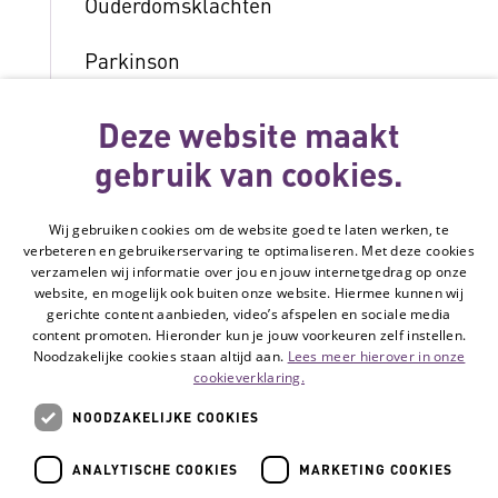
Ouderdomsklachten
Parkinson
Reuma en artritis
Deze website maakt
gebruik van cookies.
Slechthorend of doof
Slechtziend of blind
Wij gebruiken cookies om de website goed te laten werken, te
verbeteren en gebruikerservaring te optimaliseren. Met deze cookies
verzamelen wij informatie over jou en jouw internetgedrag op onze
Spierziekten
website, en mogelijk ook buiten onze website. Hiermee kunnen wij
gerichte content aanbieden, video’s afspelen en sociale media
Stoma
content promoten. Hieronder kun je jouw voorkeuren zelf instellen.
Noodzakelijke cookies staan altijd aan.
Lees meer hierover in onze
cookieverklaring.
Verstandelijke beperking
NOODZAKELIJKE COOKIES
ANALYTISCHE COOKIES
MARKETING COOKIES