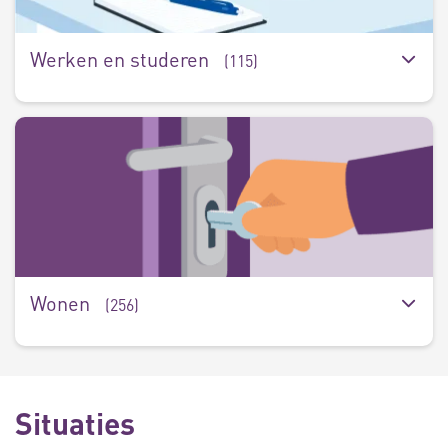
Werken en studeren
(115)
W
(
Wonen
(256)
Situaties