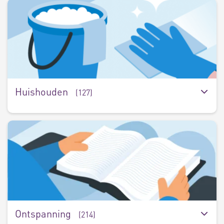
H
(
Huishouden
(127)
O
(
Ontspanning
(214)