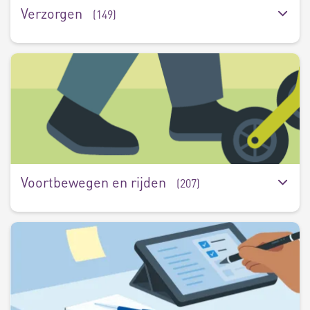
Verzorgen
(149)
V
e
r
(
Voortbewegen en rijden
(207)
W
e
s
(