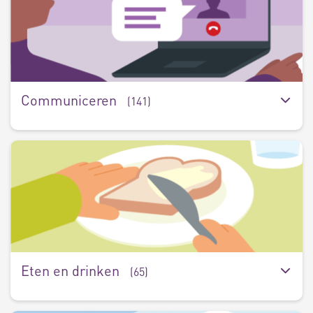
(
Communiceren
(141)
E
e
d
(6
Eten en drinken
(65)