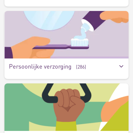
P
v
(
Persoonlijke verzorging
(286)
V
(