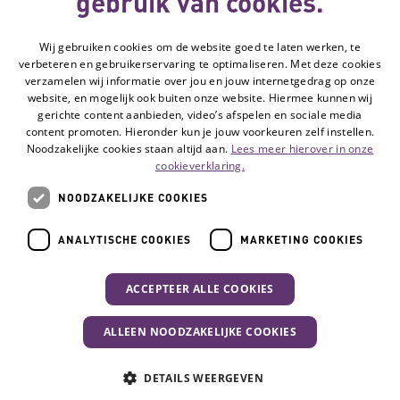
gebruik van cookies.
Deze website
Wij gebruiken cookies om de website goed te laten werken, te
wordt gemaakt
verbeteren en gebruikerservaring te optimaliseren. Met deze cookies
met subsidie
verzamelen wij informatie over jou en jouw internetgedrag op onze
van
website, en mogelijk ook buiten onze website. Hiermee kunnen wij
gerichte content aanbieden, video’s afspelen en sociale media
content promoten. Hieronder kun je jouw voorkeuren zelf instellen.
Noodzakelijke cookies staan altijd aan.
Lees meer hierover in onze
Volg de Hulpmiddelenwijzer:
Ga naar de Li
cookieverklaring.
NOODZAKELIJKE COOKIES
Veelgestelde vragen
ANALYTISCHE COOKIES
MARKETING COOKIES
Contact
Privacyverklaring
ACCEPTEER ALLE COOKIES
Toegankelijkheidsverklaring
Disclaimer
ALLEEN NOODZAKELIJKE COOKIES
Cookie-instellingen
DETAILS WEERGEVEN
© Vilans, 2026