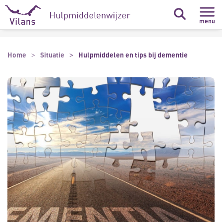
Naar hoofdinhoud
Naar footer
menu
Home
Situatie
Hulpmiddelen en tips bij dementie