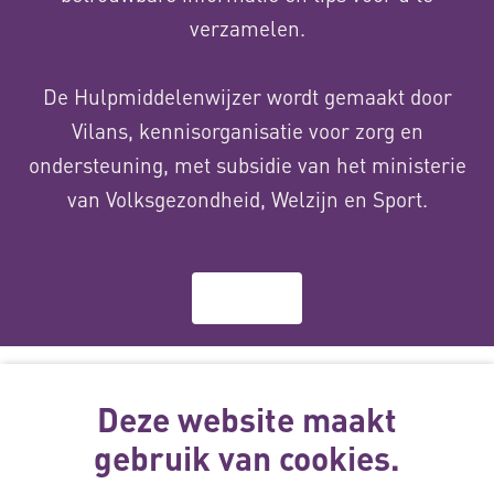
verzamelen.
De Hulpmiddelenwijzer wordt gemaakt door
Vilans, kennisorganisatie voor zorg en
ondersteuning, met subsidie van het ministerie
van Volksgezondheid, Welzijn en Sport.
Over ons
Deze website
wordt gemaakt
Deze website maakt
met subsidie
gebruik van cookies.
van