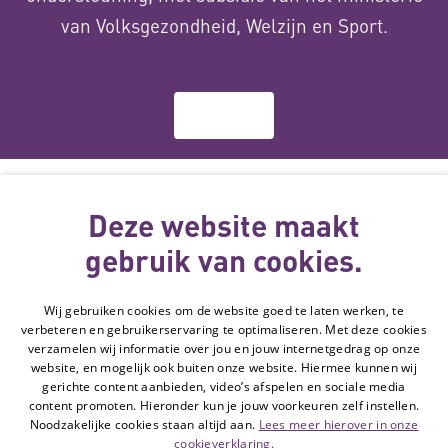
van Volksgezondheid, Welzijn en Sport.
Over ons
Deze website
wordt gemaakt
Deze website maakt
met subsidie
gebruik van cookies.
van
Wij gebruiken cookies om de website goed te laten werken, te
Volg de Hulpmiddelenwijzer:
verbeteren en gebruikerservaring te optimaliseren. Met deze cookies
Ga naar de Li
verzamelen wij informatie over jou en jouw internetgedrag op onze
website, en mogelijk ook buiten onze website. Hiermee kunnen wij
gerichte content aanbieden, video’s afspelen en sociale media
Veelgestelde vragen
content promoten. Hieronder kun je jouw voorkeuren zelf instellen.
Noodzakelijke cookies staan altijd aan.
Lees meer hierover in onze
Contact
cookieverklaring.