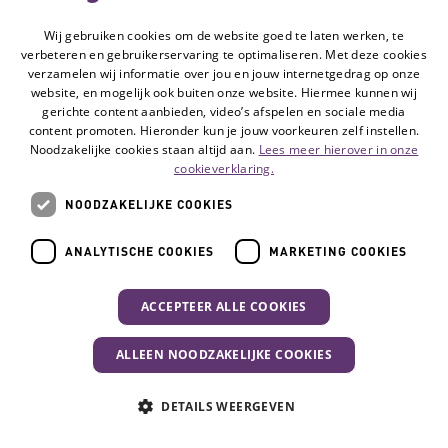
boven. Hierdoor kan urine makkelijker
Wij gebruiken cookies om de website goed te laten werken, te
worden opgehouden bij
verbeteren en gebruikerservaring te optimaliseren. Met deze cookies
verzamelen wij informatie over jou en jouw internetgedrag op onze
inspanningsincontinentie.
website, en mogelijk ook buiten onze website. Hiermee kunnen wij
Incontinentiepessariums heten ook wel
gerichte content aanbieden, video’s afspelen en sociale media
content promoten. Hieronder kun je jouw voorkeuren zelf instellen.
incontinentieringen.
Noodzakelijke cookies staan altijd aan.
Lees meer hierover in onze
cookieverklaring.
Lees meer
NOODZAKELIJKE COOKIES
ANALYTISCHE COOKIES
MARKETING COOKIES
ACCEPTEER ALLE COOKIES
ALLEEN NOODZAKELIJKE COOKIES
Uw activiteit
DETAILS WEERGEVEN
Hulpmiddel