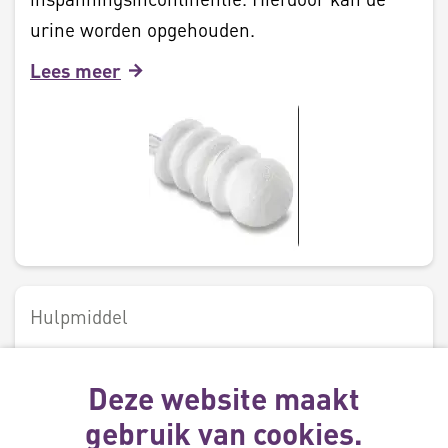
urine worden opgehouden.
Lees meer
Hulpmiddel
Incontinentie pessarium
Deze website maakt
Incontinentiepessariums duwen de overgang
gebruik van cookies.
tussen de blaas en plasbuis (blaashals) naar