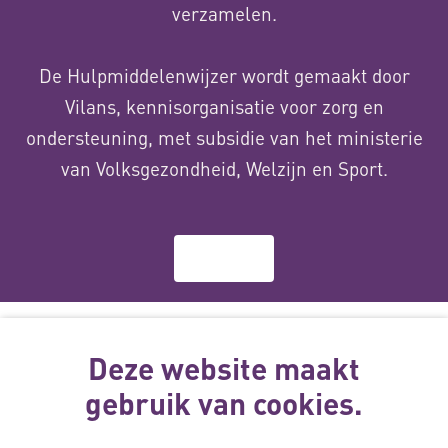
verzamelen.
De Hulpmiddelenwijzer wordt gemaakt door
Vilans, kennisorganisatie voor zorg en
ondersteuning, met subsidie van het ministerie
van Volksgezondheid, Welzijn en Sport.
Over ons
Deze website
wordt gemaakt
Deze website maakt
met subsidie
gebruik van cookies.
van