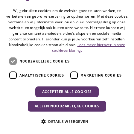
Wij gebruiken cookies om de website goed te laten werken, te
verbeteren en gebruikerservaring te optimaliseren. Met deze cookies
verzamelen wij informatie over jou en jouw internetgedrag op onze
website, en mogelijk ook buiten onze website. Hiermee kunnen wij
gerichte content aanbieden, video’s afspelen en sociale media
content promoten. Hieronder kun je jouw voorkeuren zelf instellen.
Noodzakelijke cookies staan altijd aan.
Lees meer hierover in onze
cookieverklaring.
NOODZAKELIJKE COOKIES
Hulpmiddel
ANALYTISCHE COOKIES
MARKETING COOKIES
Looptafel
Looptafels maken het mogelijk dat u of uw
ACCEPTEER ALLE COOKIES
kind zich zelfstandig staande kunt
ALLEEN NOODZAKELIJKE COOKIES
voortbewegen.
Uw activiteit
Lees meer
DETAILS WEERGEVEN