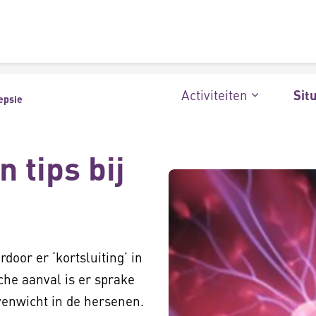
Activiteiten
Sit
epsie
 tips bij
oor er ‘kortsluiting’ in
sche aanval is er sprake
evenwicht in de hersenen.