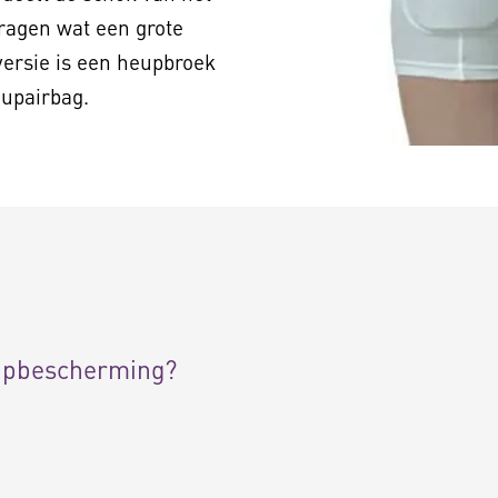
ragen wat een grote
versie is een heupbroek
eupairbag.
upbescherming?