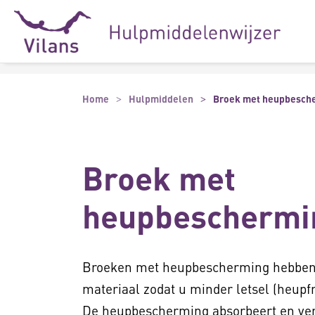
Naar hoofdinhoud
Naar footer
Home
Hulpmiddelen
Broek met heupbesch
Broek met
heupbeschermi
Broeken met heupbescherming hebben
materiaal zodat u minder letsel (heupfra
De heupbescherming absorbeert en ver