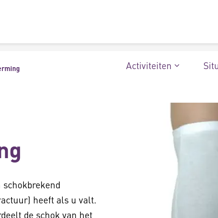
Activiteiten
Sit
erming
ng
 schokbrekend
ctuur) heeft als u valt.
deelt de schok van het