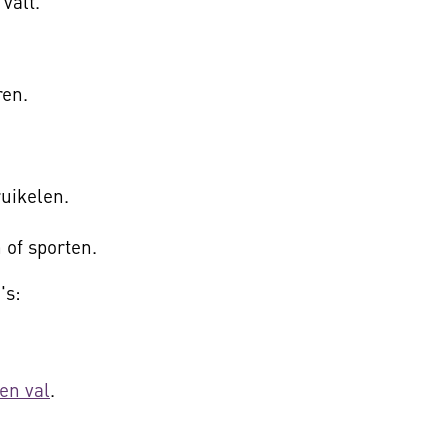
 valt.
ren.
uikelen.
 of sporten.
's:
en val
.