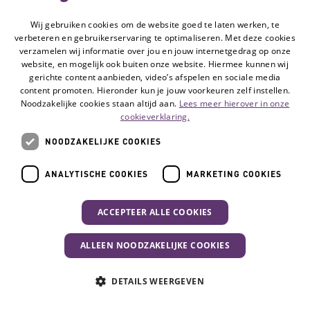
Lees meer
Wij gebruiken cookies om de website goed te laten werken, te
verbeteren en gebruikerservaring te optimaliseren. Met deze cookies
verzamelen wij informatie over jou en jouw internetgedrag op onze
website, en mogelijk ook buiten onze website. Hiermee kunnen wij
gerichte content aanbieden, video’s afspelen en sociale media
content promoten. Hieronder kun je jouw voorkeuren zelf instellen.
Noodzakelijke cookies staan altijd aan.
Lees meer hierover in onze
cookieverklaring.
NOODZAKELIJKE COOKIES
ANALYTISCHE COOKIES
MARKETING COOKIES
Hulpmiddel
ACCEPTEER ALLE COOKIES
Broek met heupbescherming
ALLEEN NOODZAKELIJKE COOKIES
Bent u bang om te vallen? Heeft u
osteoporose? Broeken met heupbescherming
Uw activiteit
DETAILS WEERGEVEN
hebben schokbrekend materiaal zodat u