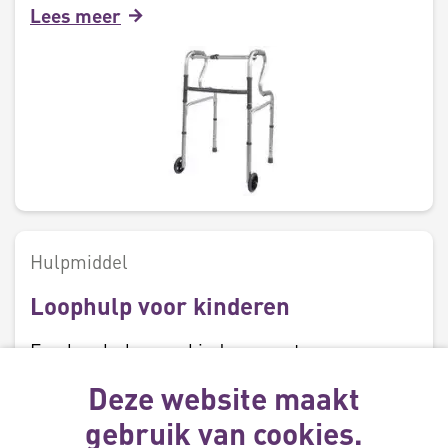
Lees meer
Hulpmiddel
Loophulp voor kinderen
Een loophulp voor kinderen met een
beperking of spierziekte die speciale
Deze website maakt
ondersteuning nodig hebben om zelfstandig
gebruik van cookies.
te kunnen lopen of voortbewegen.