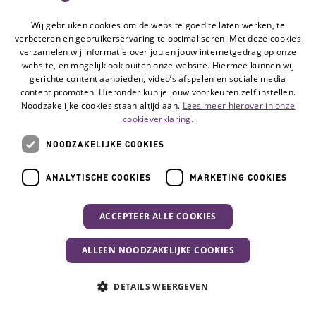
Wij gebruiken cookies om de website goed te laten werken, te
verbeteren en gebruikerservaring te optimaliseren. Met deze cookies
verzamelen wij informatie over jou en jouw internetgedrag op onze
website, en mogelijk ook buiten onze website. Hiermee kunnen wij
gerichte content aanbieden, video’s afspelen en sociale media
content promoten. Hieronder kun je jouw voorkeuren zelf instellen.
Noodzakelijke cookies staan altijd aan.
Lees meer hierover in onze
cookieverklaring.
NOODZAKELIJKE COOKIES
Hulpmiddel
ANALYTISCHE COOKIES
MARKETING COOKIES
Personenalarmering, buitenshuis
ACCEPTEER ALLE COOKIES
Met een mobiel
personenalarmeringssysteem draagt u of uw
ALLEEN NOODZAKELIJKE COOKIES
naaste een klein apparaatje (GPS-tracker) bij
zich. Hiermee kan op afstand de locatie
Uw activiteit
DETAILS WEERGEVEN
worden vastgesteld. Het neemt ongerustheid