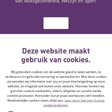
van Volksgezondheid, Welzijn en Sport.
Over ons
Deze website
wordt gemaakt
Deze website maakt
met subsidie
gebruik van cookies.
van
Wij gebruiken cookies om de website goed te laten werken, te
Volg de Hulpmiddelenwijzer:
verbeteren en gebruikerservaring te optimaliseren. Met deze cookies
Ga naar de Li
verzamelen wij informatie over jou en jouw internetgedrag op onze
website, en mogelijk ook buiten onze website. Hiermee kunnen wij
gerichte content aanbieden, video’s afspelen en sociale media
Veelgestelde vragen
content promoten. Hieronder kun je jouw voorkeuren zelf instellen.
Noodzakelijke cookies staan altijd aan.
Lees meer hierover in onze
Contact
cookieverklaring.
Privacyverklaring