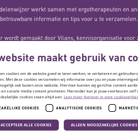
delenwijzer werkt samen met ergotherapeuten en an
betrouwbare informatie en tips voor u te verzamelen.
 wordt gemaakt door Vilans, kennisorganisatie voor 
idie van het ministerie van Volksgezondheid, Welzijn 
website maakt gebruik van co
ken cookies om de website goed te laten werken, te verbeteren en gebruikers
Over ons
en. Met deze cookies verzamelen wij informatie over jou en jouw internetge
mogelijk ook buiten onze website. Hiermee kunnen wij gerichte content aanbi
 en sociale media content promoten. Hieronder kun je jouw voorkeuren zelf i
dzakelijke cookies staan altijd aan.
Lees meer hierover in onze cookieverklar
AKELIJKE COOKIES
ANALYTISCHE COOKIES
MARKETI
Volg de Hulpmiddelenwijzer:
Ve
Ga naar de LinkedIn p
Pr
To
ACCEPTEER ALLE COOKIES
ALLEEN NOODZAKELIJKE COOKIES
Co