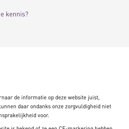
ze kennis?
naar de informatie op deze website juist,
kunnen daar ondanks onze zorgvuldigheid niet
sprakelijkheid voor.
bsite is bekend of ze een CE-markering hebben