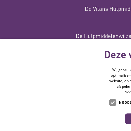
De Vilans Hulpmid
De Hulpmiddelenwijzer
met subs
Deze 
Wij gebrui
optimaliser
website, en 
afspelen
Noo
Deze website
NOODZ
wordt gemaakt
met subsidie van