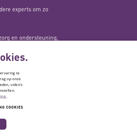
dere experts om zo
zorg en ondersteuning,
en Sport.
okies.
ervaring te
drag op onze
eden, video’s
nstellen.
ing.
NG COOKIES
elgestelde vragen
Contact
agina van Hulpmiddelenwijzer
ivacyverklaring
egankelijkheidsverklaring
Disclaimer
okie-instellingen