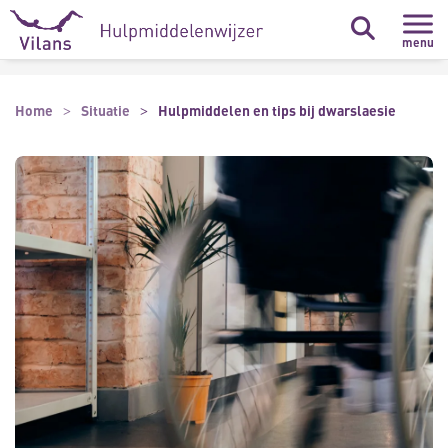
Naar hoofdinhoud
Naar footer
menu
Home
Situatie
Hulpmiddelen en tips bij dwarslaesie