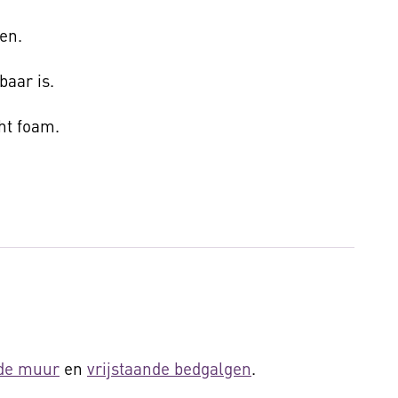
en.
baar is.
ht foam.
 de muur
en
vrijstaande bedgalgen
.