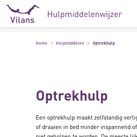
Naar hoofdinhoud
Naar footer
Home
Hulpmiddelen
Optrekhulp
Optrekhulp
Een optrekhulp maakt zelfstandig verli
of draaien in bed minder inspannend of p
niet geholpen te worden. De meeste li