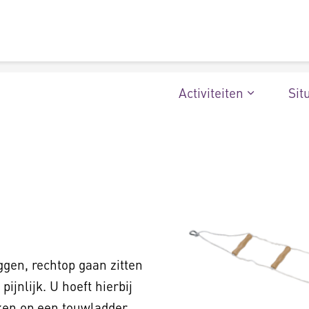
Activiteiten
Sit
ggen, rechtop gaan zitten
ijnlijk. U hoeft hierbij
jken op een touwladder