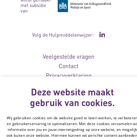
met subsidie
van
Volg de Hulpmiddelenwijzer:
Ga naar de Li
Veelgestelde vragen
Contact
Privacyverklaring
Toegankelijkheidsverklaring
Deze website maakt
Disclaimer
gebruik van cookies.
Cookie-instellingen
© Vilans, 2026
Wij gebruiken cookies om de website goed te laten werken, te verbetere
en gebruikerservaring te optimaliseren. Met deze cookies verzamelen wi
informatie over jou en jouw internetgedrag op onze website, en mogelij
ook buiten onze website. Hiermee kunnen wij gerichte content aanbieden