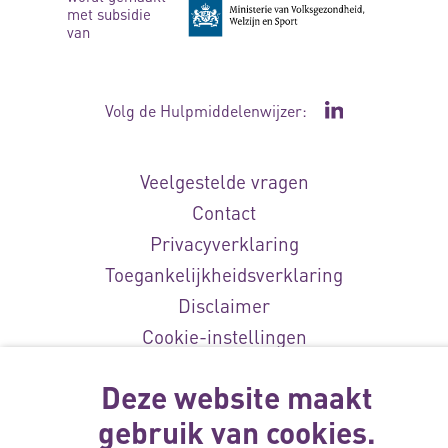
met subsidie
van
Volg de Hulpmiddelenwijzer:
Ga naar de Li
Veelgestelde vragen
Contact
Privacyverklaring
Toegankelijkheidsverklaring
Disclaimer
Cookie-instellingen
© Vilans, 2026
Deze website maakt
gebruik van cookies.