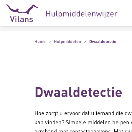
Naar hoofdinhoud
Naar footer
Home
Hulpmiddelen
Dwaaldetectie
Dwaaldetectie
Hoe zorgt u ervoor dat u iemand die dw
kan vinden? Simpele middelen helpen v
armband met contactgegevens. Met dwa