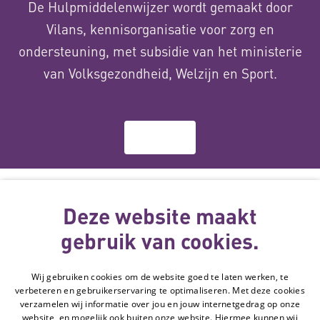
De Hulpmiddelenwijzer wordt gemaakt door
Vilans, kennisorganisatie voor zorg en
ondersteuning, met subsidie van het ministerie
van Volksgezondheid, Welzijn en Sport.
Over ons
Deze website
wordt gemaakt
Deze website maakt
met subsidie
gebruik van cookies.
van
Wij gebruiken cookies om de website goed te laten werken, te
Volg de Hulpmiddelenwijzer:
verbeteren en gebruikerservaring te optimaliseren. Met deze cookies
Ga naar de Li
verzamelen wij informatie over jou en jouw internetgedrag op onze
website, en mogelijk ook buiten onze website. Hiermee kunnen wij