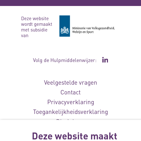
Deze website
wordt gemaakt
met subsidie
van
Volg de Hulpmiddelenwijzer:
Ga naar de Li
Veelgestelde vragen
Contact
Privacyverklaring
Toegankelijkheidsverklaring
Disclaimer
Cookie-instellingen
Deze website maakt