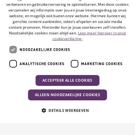
verbeteren en gebruikerservaring te optimaliseren. Met deze cookies
verzamelen wij informatie over jou en jouw internetgedrag op onze
Wondzorg op afstand
website, en mogelijk ook buiten onze website. Hiermee kunnen wij
gerichte content aanbieden, video’s afspelen en sociale media
Wondzorg op afstand maakt mogelijk dat een
content promoten. Hieronder kun je jouw voorkeuren zelf instellen.
Noodzakelijke cookies staan altijd aan.
Lees meer hierover in onze
gespecialiseerde zorgverlener het herstel van
cookieverklaring.
uw wond via digitale beelden of foto's op een
NOODZAKELIJKE COOKIES
afstand volgt. Wondzorg op afstand heet ook
wel tele-wondzorg of beeldbellen bij
ANALYTISCHE COOKIES
MARKETING COOKIES
wondzorg.
ACCEPTEER ALLE COOKIES
Lees meer
ALLEEN NOODZAKELIJKE COOKIES
Uw activiteit
DETAILS WEERGEVEN