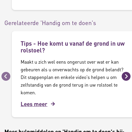
Gerelateerde 'Handig om te doen's
Tips - Hoe komt u vanaf de grond in uw
rolstoel?
Maakt u zich wel eens ongerust over wat er kan
gebeuren als u onverwachts op de grond belandt?
Dit stappenplan en enkele video's helpen u om
Vorige
Vo
zelfstandig van de grond terug in uw rolstoel te
komen.
Lees meer
Meer hulpmiddelen en 'Handig om te doen's bij: