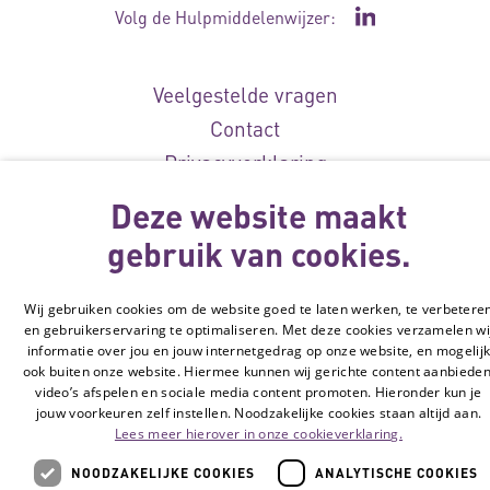
Volg de Hulpmiddelenwijzer:
Ga naar de Li
Veelgestelde vragen
Contact
Privacyverklaring
Toegankelijkheidsverklaring
Deze website maakt
Disclaimer
gebruik van cookies.
Cookie-instellingen
Wij gebruiken cookies om de website goed te laten werken, te verbetere
© Vilans, 2026
en gebruikerservaring te optimaliseren. Met deze cookies verzamelen wi
informatie over jou en jouw internetgedrag op onze website, en mogelij
ook buiten onze website. Hiermee kunnen wij gerichte content aanbieden
video’s afspelen en sociale media content promoten. Hieronder kun je
jouw voorkeuren zelf instellen. Noodzakelijke cookies staan altijd aan.
Lees meer hierover in onze cookieverklaring.
NOODZAKELIJKE COOKIES
ANALYTISCHE COOKIES