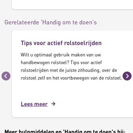
Gerelateerde 'Handig om te doen's
Tips voor actief rolstoelrijden
Wilt u optimaal gebruik maken van uw
handbewogen rolstoel? Tips voor actief
rolstoelrijden met de juiste zithouding, over de
rolstoel zelf en het voortbewegen van de rolstoel.
Vorige
Vo
Lees meer
Meer hulpmiddelen en 'Handig om te doen's bij: