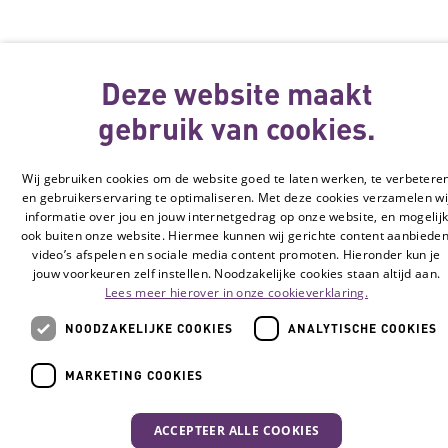
Veelgestelde vragen
Deze website maakt
Contact
Privacyverklaring
gebruik van cookies.
Toegankelijkheidsverklaring
Wij gebruiken cookies om de website goed te laten werken, te verbetere
Disclaimer
en gebruikerservaring te optimaliseren. Met deze cookies verzamelen wi
Cookie-instellingen
informatie over jou en jouw internetgedrag op onze website, en mogelij
ook buiten onze website. Hiermee kunnen wij gerichte content aanbieden
video’s afspelen en sociale media content promoten. Hieronder kun je
© Vilans, 2026
jouw voorkeuren zelf instellen. Noodzakelijke cookies staan altijd aan.
Lees meer hierover in onze cookieverklaring.
NOODZAKELIJKE COOKIES
ANALYTISCHE COOKIES
MARKETING COOKIES
ACCEPTEER ALLE COOKIES