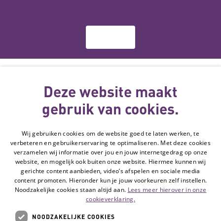
Over ons
Deze website
wordt gemaakt
Deze website maakt
met subsidie
gebruik van cookies.
van
Wij gebruiken cookies om de website goed te laten werken, te
Volg de Hulpmiddelenwijzer:
verbeteren en gebruikerservaring te optimaliseren. Met deze cookies
Ga naar de Li
verzamelen wij informatie over jou en jouw internetgedrag op onze
website, en mogelijk ook buiten onze website. Hiermee kunnen wij
gerichte content aanbieden, video’s afspelen en sociale media
Veelgestelde vragen
content promoten. Hieronder kun je jouw voorkeuren zelf instellen.
Noodzakelijke cookies staan altijd aan.
Lees meer hierover in onze
Contact
cookieverklaring.
Privacyverklaring
NOODZAKELIJKE COOKIES