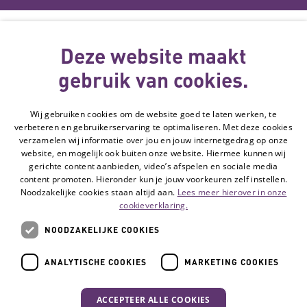
Deze website
wordt gemaakt
Deze website maakt
met subsidie
gebruik van cookies.
van
Wij gebruiken cookies om de website goed te laten werken, te
Volg de Hulpmiddelenwijzer:
verbeteren en gebruikerservaring te optimaliseren. Met deze cookies
Ga naar de Li
verzamelen wij informatie over jou en jouw internetgedrag op onze
website, en mogelijk ook buiten onze website. Hiermee kunnen wij
gerichte content aanbieden, video’s afspelen en sociale media
Veelgestelde vragen
content promoten. Hieronder kun je jouw voorkeuren zelf instellen.
Noodzakelijke cookies staan altijd aan.
Lees meer hierover in onze
Contact
cookieverklaring.
Privacyverklaring
NOODZAKELIJKE COOKIES
Toegankelijkheidsverklaring
Disclaimer
ANALYTISCHE COOKIES
MARKETING COOKIES
Cookie-instellingen
ACCEPTEER ALLE COOKIES