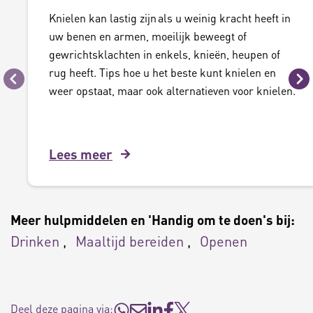
Knielen kan lastig zijn als u weinig kracht heeft in
uw benen en armen, moeilijk beweegt of
gewrichtsklachten in enkels, knieën, heupen of
rug heeft. Tips hoe u het beste kunt knielen en
Vorige
Vo
weer opstaat, maar ook alternatieven voor knielen.
Lees meer
Meer hulpmiddelen en 'Handig om te doen's bij:
Drinken
Maaltijd bereiden
Openen
Deel deze pagina via: