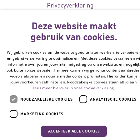
Privacyverklaring
Toegankelijkheidsverklaring
Deze website maakt
Disclaimer
Cookie-instellingen
gebruik van cookies.
© Vilans, 2026
Wij gebruiken cookies om de website goed te laten werken, te verbetere
en gebruikerservaring te optimaliseren. Met deze cookies verzamelen wi
informatie over jou en jouw internetgedrag op onze website, en mogelij
ook buiten onze website. Hiermee kunnen wij gerichte content aanbieden
video’s afspelen en sociale media content promoten. Hieronder kun je
jouw voorkeuren zelf instellen. Noodzakelijke cookies staan altijd aan.
Lees meer hierover in onze cookieverklaring.
NOODZAKELIJKE COOKIES
ANALYTISCHE COOKIES
MARKETING COOKIES
ACCEPTEER ALLE COOKIES