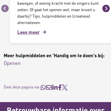
bewegen, of weinig kracht met de vingers kunt
zetten. Of gaat het openen wel, maar knoeit u
Vorige
Vo
daarbij? Tips, hulpmiddelen en (creatieve)
alternatieven.
Lees meer
Meer hulpmiddelen en 'Handig om te doen's bij:
Openen
Deel deze pagina via:
Betrouwbare informatie over