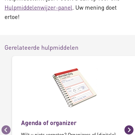
Hulpmiddelenwijzer-panel
. Uw mening doet
ertoe!
Gerelateerde hulpmiddelen
Agenda of organizer
Vorige
Vo
Wilt u niets vergeten? Organizers of (digitale)