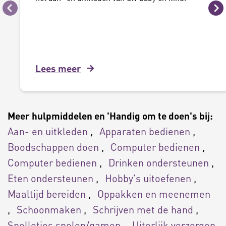
Vorige
Vo
Lees meer
Meer hulpmiddelen en 'Handig om te doen's bij:
Aan- en uitkleden
Apparaten bedienen
Boodschappen doen
Computer bedienen
Computer bedienen
Drinken ondersteunen
Eten ondersteunen
Hobby's uitoefenen
Maaltijd bereiden
Oppakken en meenemen
Schoonmaken
Schrijven met de hand
Spelletjes spelen/gamen
Uiterlijk verzorgen