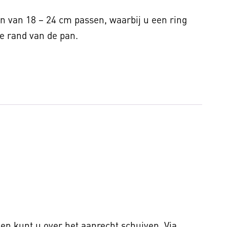
en van 18 – 24 cm passen, waarbij u een ring
de rand van de pan.
en kunt u over het aanrecht schuiven. Via