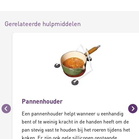
Gerelateerde hulpmiddelen
Pannenhouder
Vorige
Vo
Een pannenhouder helpt wanneer u eenhandig
bent of te weinig kracht in de handen heeft om de
pan stevig vast te houden bij het roeren tijdens het
koken. Er zijn ook gele silliconen opstaande