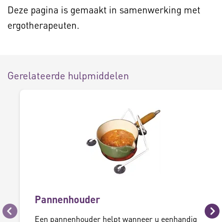
Deze pagina is gemaakt in samenwerking met
ergotherapeuten.
Gerelateerde hulpmiddelen
Pannenhouder
Vorige
Vo
Een pannenhouder helpt wanneer u eenhandig