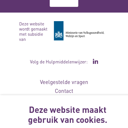
Over ons
Deze website
wordt gemaakt
met subsidie
van
Volg de Hulpmiddelenwijzer:
Ga naar de Li
Veelgestelde vragen
Contact
Privacyverklaring
Deze website maakt
Toegankelijkheidsverklaring
Disclaimer
gebruik van cookies.
Cookie-instellingen