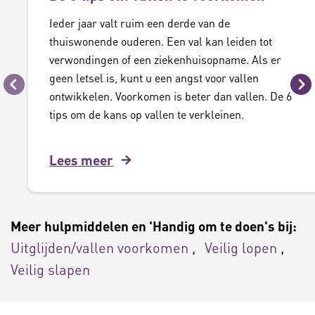
Ieder jaar valt ruim een derde van de
thuiswonende ouderen. Een val kan leiden tot
verwondingen of een ziekenhuisopname. Als er
geen letsel is, kunt u een angst voor vallen
Vorige
Vo
ontwikkelen. Voorkomen is beter dan vallen. De 6
tips om de kans op vallen te verkleinen.
Lees meer
Meer hulpmiddelen en 'Handig om te doen's bij:
Uitglijden/vallen voorkomen
Veilig lopen
Veilig slapen