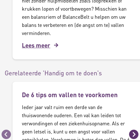
niet zonder hulpmiddelen zoals looprekken of
krukken lopen of voortbewegen? Misschien kan
een balansriem of BalanceBelt u helpen om uw
balans te verbeteren en (de angst om te) vallen
verminderen.
Lees meer
Gerelateerde 'Handig om te doen's
De 6 tips om vallen te voorkomen
Ieder jaar valt ruim een derde van de
thuiswonende ouderen. Een val kan leiden tot
verwondingen of een ziekenhuisopname. Als er
geen letsel is, kunt u een angst voor vallen
Vorige
Vo
ontwikkelen. Voorkomen is beter dan vallen. De 6