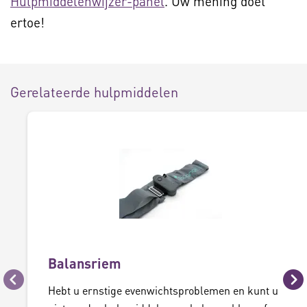
Hulpmiddelenwijzer-panel
. Uw mening doet
ertoe!
Gerelateerde hulpmiddelen
Balansriem
Vorige
Vo
Hebt u ernstige evenwichtsproblemen en kunt u