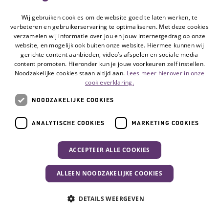
ondersteuning, met subsidie van het ministerie
Wij gebruiken cookies om de website goed te laten werken, te
van Volksgezondheid, Welzijn en Sport.
verbeteren en gebruikerservaring te optimaliseren. Met deze cookies
verzamelen wij informatie over jou en jouw internetgedrag op onze
website, en mogelijk ook buiten onze website. Hiermee kunnen wij
gerichte content aanbieden, video’s afspelen en sociale media
content promoten. Hieronder kun je jouw voorkeuren zelf instellen.
Over ons
Noodzakelijke cookies staan altijd aan.
Lees meer hierover in onze
cookieverklaring.
NOODZAKELIJKE COOKIES
Deze website
wordt gemaakt
ANALYTISCHE COOKIES
MARKETING COOKIES
met subsidie
van
ACCEPTEER ALLE COOKIES
Volg de Hulpmiddelenwijzer:
ALLEEN NOODZAKELIJKE COOKIES
Ga naar de Li
Uw activiteit
DETAILS WEERGEVEN
Veelgestelde vragen