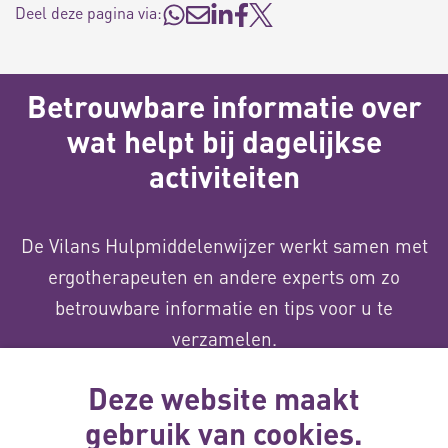
Deel deze pagina via:
Betrouwbare informatie over
wat helpt bij dagelijkse
activiteiten
De Vilans Hulpmiddelenwijzer werkt samen met
ergotherapeuten en andere experts om zo
betrouwbare informatie en tips voor u te
verzamelen.
Deze website maakt
De Hulpmiddelenwijzer wordt gemaakt door
gebruik van cookies.
Vilans, kennisorganisatie voor zorg en