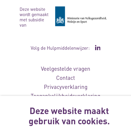
Deze website
wordt gemaakt
met subsidie
van
Volg de Hulpmiddelenwijzer:
Ga naar de Li
Veelgestelde vragen
Contact
Privacyverklaring
Toegankelijkheidsverklaring
Disclaimer
Deze website maakt
Cookie-instellingen
gebruik van cookies.
© Vilans, 2026