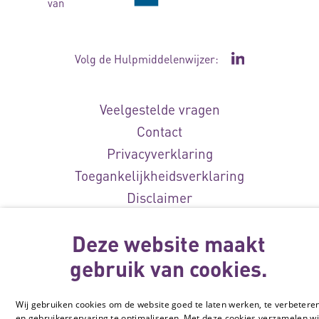
van
Volg de Hulpmiddelenwijzer:
Ga naar de Li
Veelgestelde vragen
Contact
Privacyverklaring
Toegankelijkheidsverklaring
Disclaimer
Cookie-instellingen
Deze website maakt
© Vilans, 2026
gebruik van cookies.
Wij gebruiken cookies om de website goed te laten werken, te verbetere
en gebruikerservaring te optimaliseren. Met deze cookies verzamelen wi