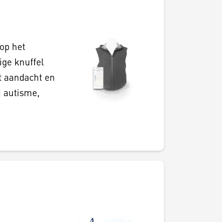
op het
ige knuffel
t aandacht en
j autisme,