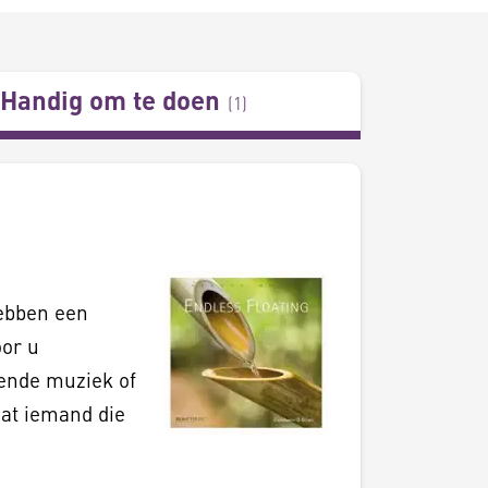
Handig om te doen
(
1
)
ebben een
or u
vende muziek of
dat iemand die