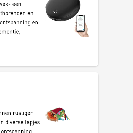
 wek- een
hthorenden en
 ontspanning en
ementie,
nnen rustiger
n diverse lapjes
n ontspanning