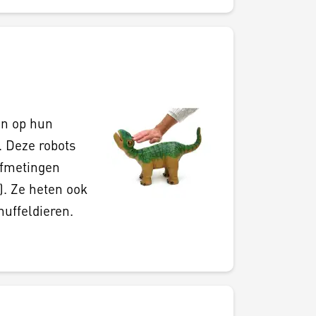
en op hun
. Deze robots
afmetingen
). Ze heten ook
nuffeldieren.