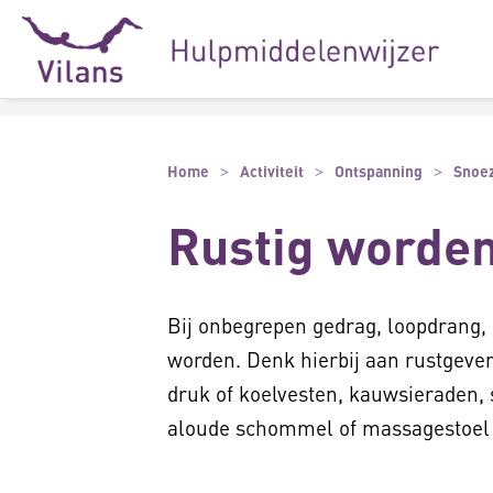
Naar hoofdinhoud
Naar footer
Home
Activiteit
Ontspanning
Snoe
Rustig worde
Bij onbegrepen gedrag, loopdrang,
worden. Denk hierbij aan rustgeven
druk of koelvesten, kauwsieraden,
aloude schommel of massagestoel 