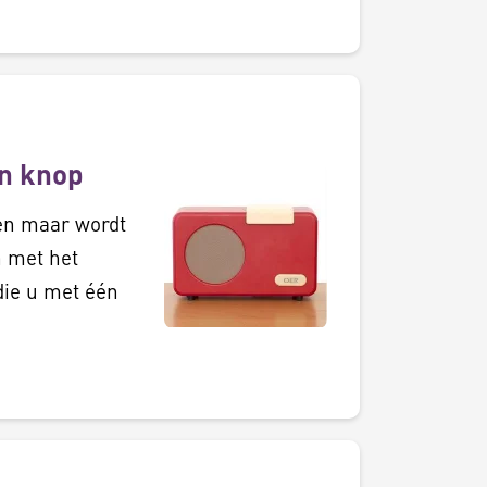
én knop
ren maar wordt
 met het
die u met één