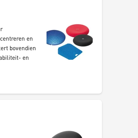
r
ncentreren en
tert bovendien
biliteit- en