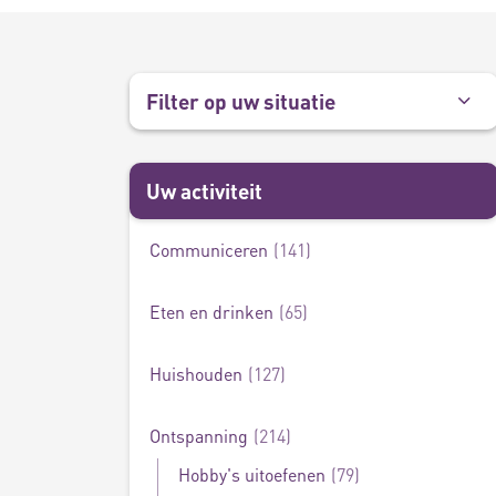
Filter op uw situatie
Uw activiteit
Communiceren
141
Rustig worden
26
Eten en drinken
65
Huishouden
127
Ontspanning
214
Hobby's uitoefenen
79