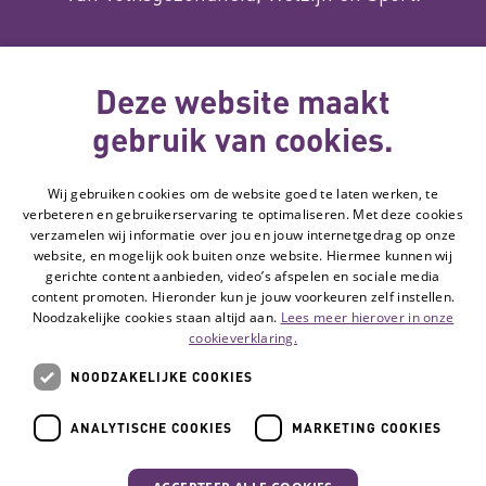
Over ons
Deze website maakt
gebruik van cookies.
Deze website
Wij gebruiken cookies om de website goed te laten werken, te
wordt gemaakt
verbeteren en gebruikerservaring te optimaliseren. Met deze cookies
met subsidie
verzamelen wij informatie over jou en jouw internetgedrag op onze
van
website, en mogelijk ook buiten onze website. Hiermee kunnen wij
gerichte content aanbieden, video’s afspelen en sociale media
content promoten. Hieronder kun je jouw voorkeuren zelf instellen.
Noodzakelijke cookies staan altijd aan.
Lees meer hierover in onze
Volg de Hulpmiddelenwijzer:
Ga naar de Li
cookieverklaring.
NOODZAKELIJKE COOKIES
Veelgestelde vragen
ANALYTISCHE COOKIES
MARKETING COOKIES
Contact
Privacyverklaring