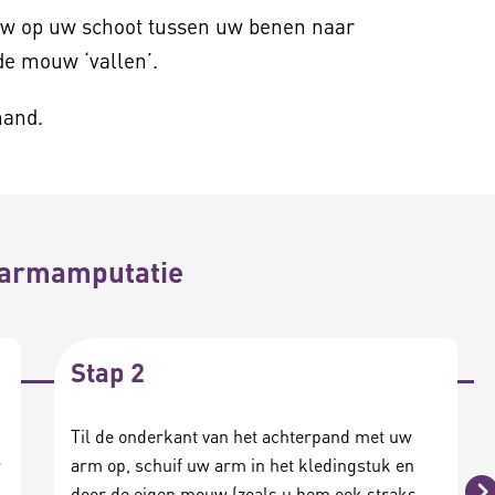
uw op uw schoot tussen uw benen naar
de mouw ‘vallen’.
hand.
 armamputatie
Stap 2
Til de onderkant van het achterpand met uw
r
arm op, schuif uw arm in het kledingstuk en
door de eigen mouw (zoals u hem ook straks