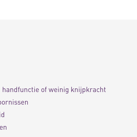
n
e handfunctie of weinig knijpkracht
oornissen
id
gen