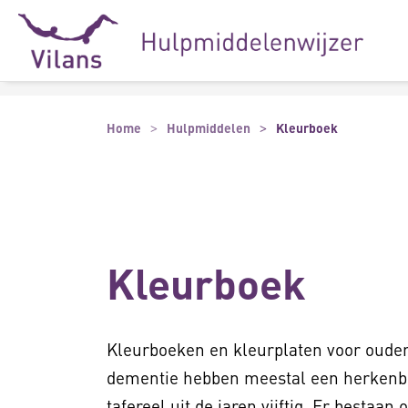
Naar hoofdinhoud
Naar footer
Home
Hulpmiddelen
Kleurboek
Kleurboek
Kleurboeken en kleurplaten voor oud
dementie hebben meestal een herkenb
tafereel uit de jaren vijftig. Er bestaan