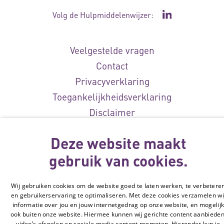
Volg de Hulpmiddelenwijzer:
Ga naar de Li
Veelgestelde vragen
Contact
Privacyverklaring
Toegankelijkheidsverklaring
Disclaimer
Cookie-instellingen
Deze website maakt
© Vilans, 2026
gebruik van cookies.
Wij gebruiken cookies om de website goed te laten werken, te verbetere
en gebruikerservaring te optimaliseren. Met deze cookies verzamelen wi
informatie over jou en jouw internetgedrag op onze website, en mogelij
ook buiten onze website. Hiermee kunnen wij gerichte content aanbieden
video’s afspelen en sociale media content promoten. Hieronder kun je