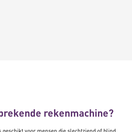
sprekende rekenmachine?
 geschikt voor mensen die slechtziend of blind