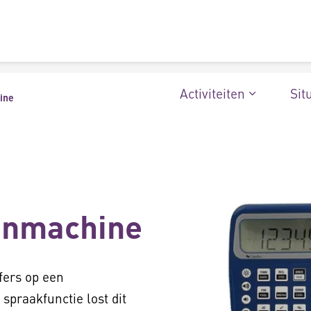
Activiteiten
Sit
ine
enmachine
fers op een
praakfunctie lost dit