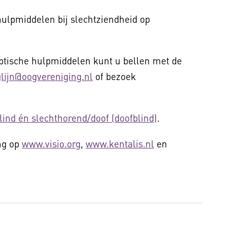
ulpmiddelen bij slechtziendheid op
optische hulpmiddelen kunt u bellen met de
lijn@oogvereniging.nl
of bezoek
lind én slechthorend/doof (doofblind)
.
ng op
www.visio.org
,
www.kentalis.nl
en