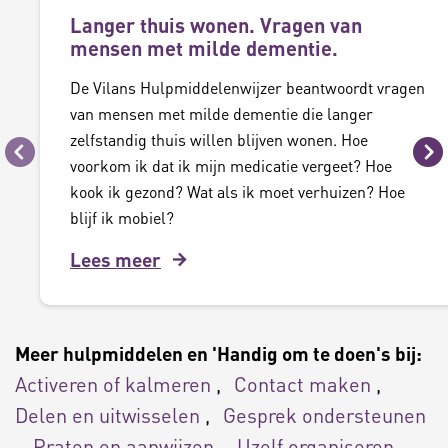
Langer thuis wonen. Vragen van
mensen met milde dementie.
De Vilans Hulpmiddelenwijzer beantwoordt vragen
van mensen met milde dementie die langer
zelfstandig thuis willen blijven wonen. Hoe
Vorige
Vo
voorkom ik dat ik mijn medicatie vergeet? Hoe
kook ik gezond? Wat als ik moet verhuizen? Hoe
blijf ik mobiel?
Lees meer
Meer hulpmiddelen en 'Handig om te doen's bij:
Activeren of kalmeren
Contact maken
Delen en uitwisselen
Gesprek ondersteunen
Praten en aanwijzen
Uzelf organiseren