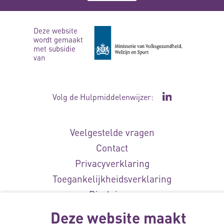
Deze website
wordt gemaakt
met subsidie
van
Volg de Hulpmiddelenwijzer:
Ga naar de Li
Veelgestelde vragen
Contact
Privacyverklaring
Toegankelijkheidsverklaring
Disclaimer
Cookie-instellingen
Deze website maakt