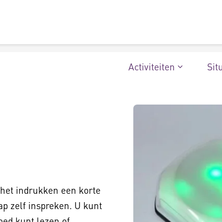
Activiteiten
Sit
het indrukken een korte
p zelf inspreken. U kunt
oed kunt lezen of