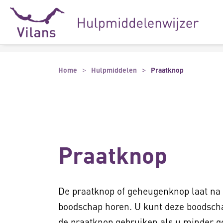
Naar hoofdinhoud
Naar footer
Home
Hulpmiddelen
Praatknop
Praatknop
De praatknop of geheugenknop laat na 
boodschap horen. U kunt deze boodscha
de praatknop gebruiken als u minder g