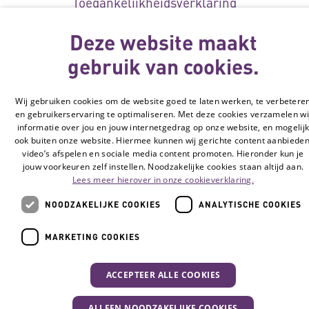
Toegankelijkheidsverklaring
Disclaimer
Deze website maakt
Cookie-instellingen
gebruik van cookies.
© Vilans, 2026
Wij gebruiken cookies om de website goed te laten werken, te verbetere
en gebruikerservaring te optimaliseren. Met deze cookies verzamelen wi
informatie over jou en jouw internetgedrag op onze website, en mogelij
ook buiten onze website. Hiermee kunnen wij gerichte content aanbieden
video’s afspelen en sociale media content promoten. Hieronder kun je
jouw voorkeuren zelf instellen. Noodzakelijke cookies staan altijd aan.
Lees meer hierover in onze cookieverklaring.
NOODZAKELIJKE COOKIES
ANALYTISCHE COOKIES
MARKETING COOKIES
ACCEPTEER ALLE COOKIES
ALLEEN NOODZAKELIJKE COOKIES