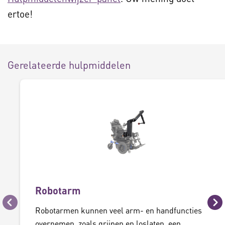
ertoe!
Gerelateerde hulpmiddelen
Robotarm
Vorige
Vo
Robotarmen kunnen veel arm- en handfuncties
overnemen, zoals grijpen en loslaten, een